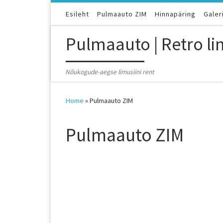
Skip to content
Esileht
Pulmaauto ZIM
Hinnapäring
Galeri
Pulmaauto | Retro lim
Nõukogude-aegse limusiini rent
Home
»
Pulmaauto ZIM
Pulmaauto ZIM